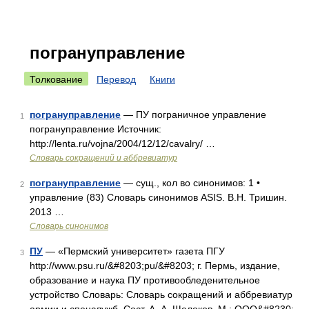
погрануправление
Толкование
Перевод
Книги
погрануправление
— ПУ пограничное управление
1
погрануправление Источник:
http://lenta.ru/vojna/2004/12/12/cavalry/ …
Словарь сокращений и аббревиатур
погрануправление
— сущ., кол во синонимов: 1 •
2
управление (83) Словарь синонимов ASIS. В.Н. Тришин.
2013 …
Словарь синонимов
ПУ
— «Пермский университет» газета ПГУ
3
http://www.psu.ru/&#8203;pu/&#8203; г. Пермь, издание,
образование и наука ПУ противообледенительное
устройство Словарь: Словарь сокращений и аббревиатур