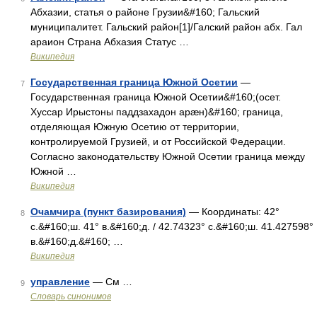
Абхазии, статья о районе Грузии&#160; Гальский
муниципалитет. Гальский район[1]/Галский район абх. Гал
араион Страна Абхазия Статус …
Википедия
Государственная граница Южной Осетии
—
7
Государственная граница Южной Осетии&#160;(осет.
Хуссар Ирыстоны паддзахадон арæн)&#160; граница,
отделяющая Южную Осетию от территории,
контролируемой Грузией, и от Российской Федерации.
Согласно законодательству Южной Осетии граница между
Южной …
Википедия
Очамчира (пункт базирования)
— Координаты: 42°
8
с.&#160;ш. 41° в.&#160;д. / 42.74323° с.&#160;ш. 41.427598°
в.&#160;д.&#160; …
Википедия
управление
— См …
9
Словарь синонимов