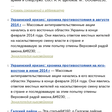
армии и спецслужб. Сост. А. А. Щелоков. М.: ООО&#8230;
…
Словарь сокращений и аббревиатур
Украинский кризис: хроника противостояния в августе
4
2014 г
— Массовые антиправительственные акции
начались в юго восточных областях Украины в конце
февраля 2014 года. Они явились ответом местных жителей
на насильственную смену власти в стране и
последовавшую за этим попытку отмены Верховной радой
закона,&#8230; …
Энциклопедия ньюсмейкеров
Украинский кризис: хроника противостояния на юго-
5
востоке в июне 2014 г
— Массовые
антиправительственные акции начались в юго восточных
областях Украины в конце февраля 2014 года. Они явились
ответом местных жителей на насильственную смену власти
в стране и последовавшую за этим попытку отмены
Верховной радой закона,&#8230; …
Энциклопедия ньюсмейкеров
Галский район
— Эта статья&#160; о Галском районе
6