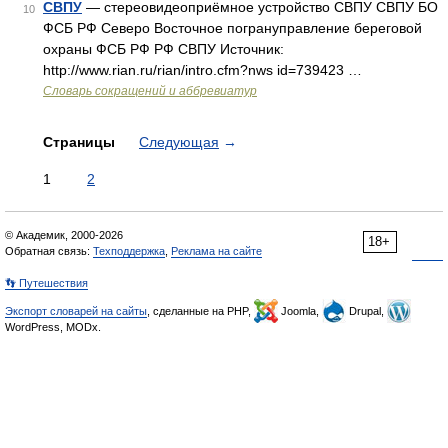
СВПУ
— стереовидеоприёмное устройство СВПУ СВПУ БО
10
ФСБ РФ Северо Восточное погрануправление береговой
охраны ФСБ РФ РФ СВПУ Источник:
http://www.rian.ru/rian/intro.cfm?nws id=739423 …
Словарь сокращений и аббревиатур
Страницы
Следующая
→
1
2
© Академик, 2000-2026
18+
Обратная связь:
Техподдержка
,
Реклама на сайте
👣 Путешествия
Экспорт словарей на сайты
, сделанные на PHP,
Joomla,
Drupal,
WordPress, MODx.